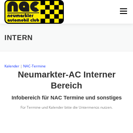
Zum
Inhalt
Menü
springen
HOME
AKTUELLES
SPARTEN
ÜBER UNS
INTERN
GALERIE
TEAM
KONTAKT
Kalender
|
NAC-Termine
Neumarkter-AC Interner
Bereich
Infobereich für NAC Termine und sonstiges
Für Termine und Kalender bitte die Untermenüs nutzen.