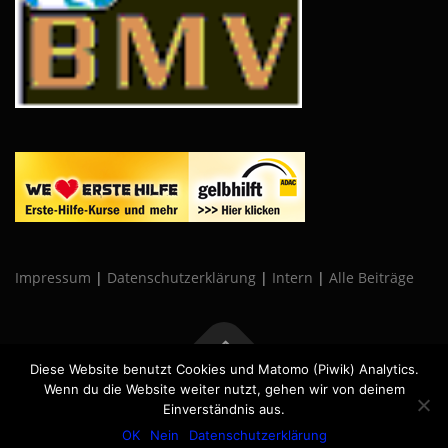
Impressum
|
Datenschutzerklärung
|
Intern
|
Alle Beiträge
Diese Website benutzt Cookies und Matomo (Piwik) Analytics.
Wenn du die Website weiter nutzt, gehen wir von deinem
Copyright © 2026 Neumarkter-AC
–
OnePress
Theme von
Einverständnis aus.
FameThemes
OK
Nein
Datenschutzerklärung