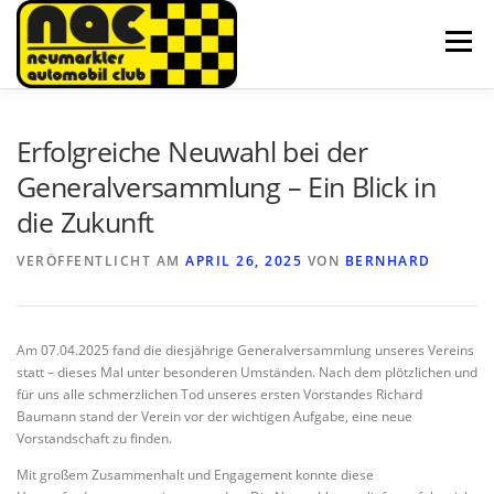
Zum
Inhalt
Menü
springen
HOME
AKTUELLES
SPARTEN
ÜBER UNS
Erfolgreiche Neuwahl bei der
Generalversammlung – Ein Blick in
die Zukunft
GALERIE
TEAM
KONTAKT
VERÖFFENTLICHT AM
APRIL 26, 2025
VON
BERNHARD
Am 07.04.2025 fand die diesjährige Generalversammlung unseres Vereins
statt – dieses Mal unter besonderen Umständen. Nach dem plötzlichen und
für uns alle schmerzlichen Tod unseres ersten Vorstandes Richard
Baumann stand der Verein vor der wichtigen Aufgabe, eine neue
Vorstandschaft zu finden.
Mit großem Zusammenhalt und Engagement konnte diese