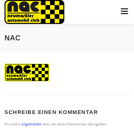
Zum
Inhalt
Menü
springen
HOME
AKTUELLES
SPARTEN
ÜBER UNS
NAC
GALERIE
TEAM
KONTAKT
SCHREIBE EINEN KOMMENTAR
Du musst
angemeldet
sein, um einen Kommentar abzugeben.