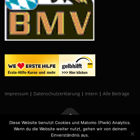
Impressum
|
Datenschutzerklärung
|
Intern
|
Alle Beiträge
Diese Website benutzt Cookies und Matomo (Piwik) Analytics.
Wenn du die Website weiter nutzt, gehen wir von deinem
Copyright © 2026 Neumarkter-AC
–
OnePress
Theme von
Einverständnis aus.
FameThemes